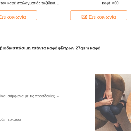
τον καφέ σταλαγματιάς ταξιδιού
καφέ V60
ων καφέ σταλαγματιάς αυτιών
Επικοινωνία
Επικοινωνία
 βιοδιασπάσιμη τσάντα καφέ φίλτρων 27gsm καφέ
ίναι σύμφωνα με τις προσδοκίες. --
υάι Τερκάουι