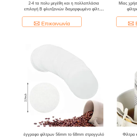
2-4 τα πολυ μεγέθη και η πολλαπλάσια
Μίας χρή
επιλογή Β φλυτζανιών διαμορφωμένο φίλτρο
φίλτ
καφέ συγκολλούν με θερμότητα
Επικοινωνία
έγγραφο φίλτρων 56mm το 68mm στρογγυλό
Φίλτρα 