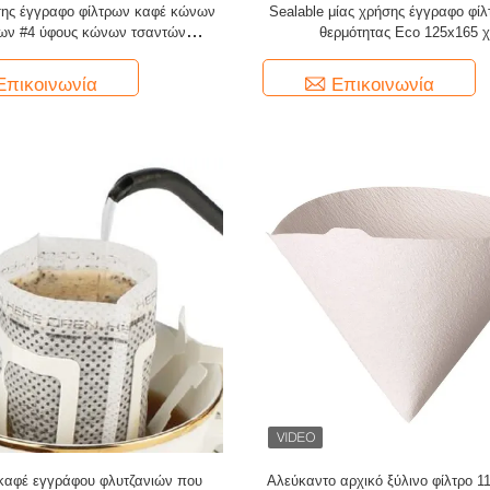
σης έγγραφο φίλτρων καφέ κώνων
Sealable μίας χρήσης έγγραφο φί
ρων #4 ύφους κώνων τσαντών
θερμότητας Eco 125x165 χ
σταλαγματιάς 103
Επικοινωνία
Επικοινωνία
καφέ εγγράφου φλυτζανιών που
Αλεύκαντο αρχικό ξύλινο φίλτρο 11