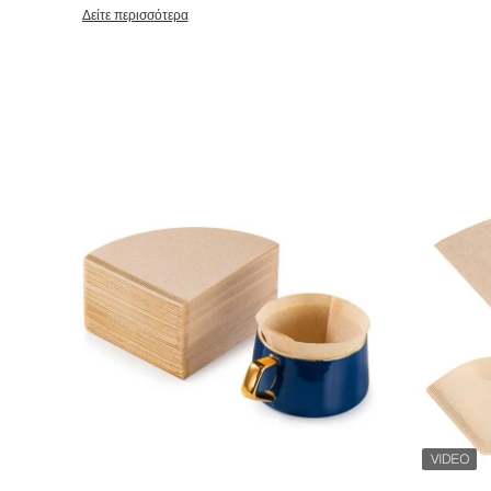
διαφορετικές μορφές που τα έγγραφα φίλτρων κατασκευάζονται. Α: V-shaped έγγραφο για τις σύγχρον
Δείτε περισσότερα
εκδόσεις του φίλτρου κας Benz χύνω-πέρα και των αυτόματων
έγγραφο για ChemexΓ: στρογγυλός-διαμορφωμένο έγγραφο για 
μεγάλους ζυθοποιούς δοχείωνΔ: καλάθι-διαμορφωμένο έγγραφο 
πέρα και τους αυτόματους ζυθοποιούς