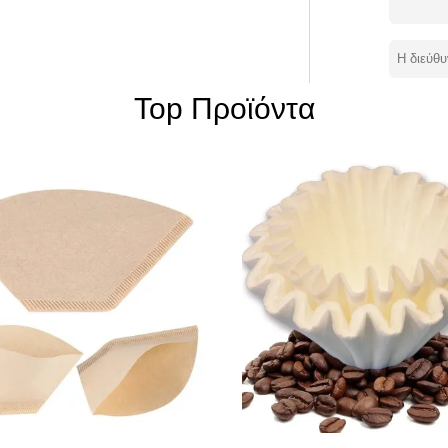
ες
 ζυθοποιώνΒ: τετραγωνικός-διαμορφωμένο
Aeropress, Chemex, και μερικούς
για το επίπεδο κατώτατο σημείο χύνω-
Top Προϊόντα