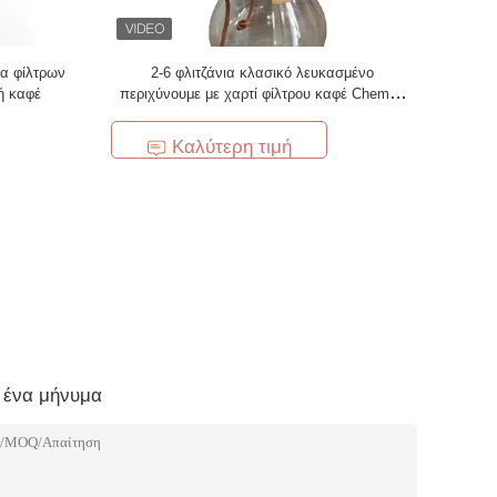
φα φίλτρων
2-6 φλιτζάνια κλασικό λευκασμένο
ή καφέ
περιχύνουμε με χαρτί φίλτρου καφέ Chemex
μιας χρήσης
Καλύτερη τιμή
 ένα μήνυμα