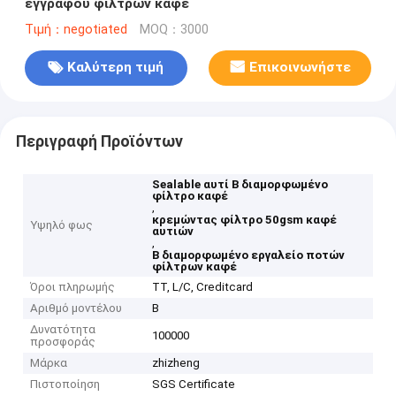
εγγράφου φίλτρων καφέ
Τιμή：negotiated
MOQ：3000
Καλύτερη τιμή
Επικοινωνήστε
Περιγραφή Προϊόντων
Sealable αυτί Β διαμορφωμένο
φίλτρο καφέ
,
κρεμώντας φίλτρο 50gsm καφέ
Υψηλό φως
αυτιών
,
Β διαμορφωμένο εργαλείο ποτών
φίλτρων καφέ
Όροι πληρωμής
TT, L/C, Creditcard
Αριθμό μοντέλου
Β
Δυνατότητα
100000
προσφοράς
Μάρκα
zhizheng
Πιστοποίηση
SGS Certificate