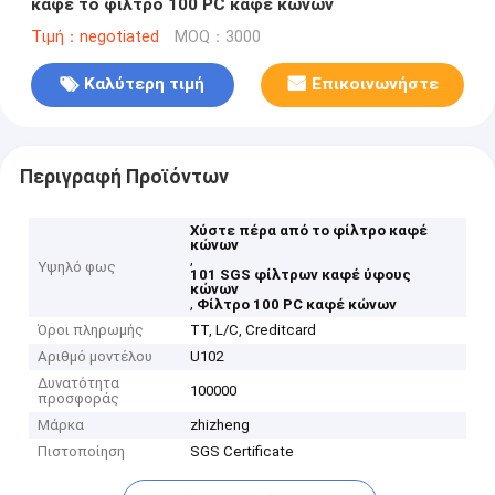
καφέ το φίλτρο 100 PC καφέ κώνων
Τιμή：negotiated
MOQ：3000
Καλύτερη τιμή
Επικοινωνήστε
Περιγραφή Προϊόντων
Χύστε πέρα από το φίλτρο καφέ
κώνων
,
Υψηλό φως
101 SGS φίλτρων καφέ ύφους
κώνων
,
Φίλτρο 100 PC καφέ κώνων
Όροι πληρωμής
TT, L/C, Creditcard
Αριθμό μοντέλου
U102
Δυνατότητα
100000
προσφοράς
Μάρκα
zhizheng
Πιστοποίηση
SGS Certificate