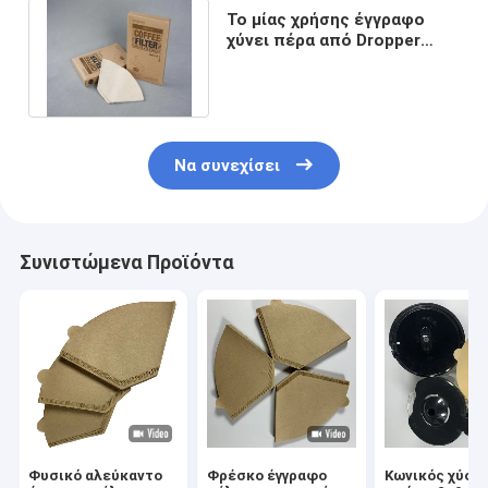
Το μίας χρήσης έγγραφο
χύνει πέρα από Dropper
καφέ το φίλτρο 100 PC
καφέ κώνων
Να συνεχίσει
Συνιστώμενα Προϊόντα
Φυσικό αλεύκαντο
Φρέσκο έγγραφο
Κωνικός χύστ