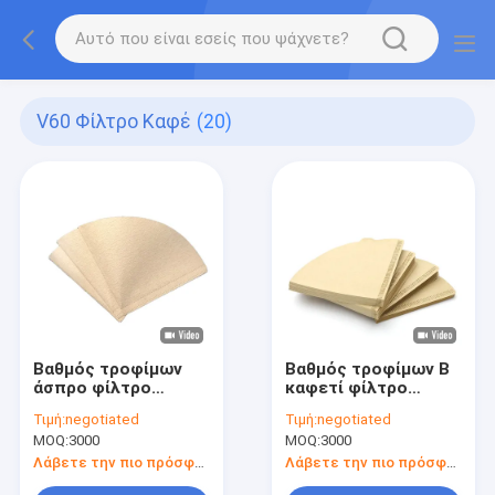
V60 Φίλτρο Καφέ
(20)
Βαθμός τροφίμων
Βαθμός τροφίμων Β
άσπρο φίλτρο
καφετί φίλτρο
110x156 χιλ.
εγγράφου καφέ
Τιμή:
negotiated
Τιμή:
negotiated
εγγράφου καφέ
μορφής για Dripper
MOQ:
3000
MOQ:
3000
χρώματος φίλτρων
καφέ
καφέ V60
Λάβετε την πιο πρόσφατη τιμή
Λάβετε την πιο πρόσφατη τιμή