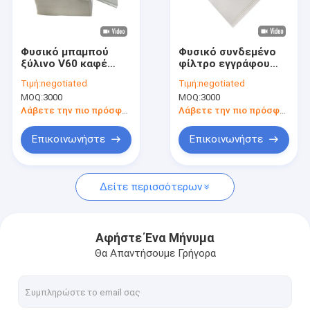
Γύρος εργοστασίων
Ποιοτικός έλεγχος
Φυσικό μπαμπού
Φυσικό συνδεμένο
ξύλινο V60 καφέ
φίλτρο εγγράφου
Μας ελάτε σε επαφή με
έγγραφο φίλτρων
φίλτρων διηθητήρων
Τιμή:
negotiated
Τιμή:
negotiated
καφέ φίλτρων
καφέ χρώματος V60
MOQ:
3000
MOQ:
3000
κωνικό
Ζητήστε ένα απόσπασμα
Λάβετε την πιο πρόσφατη τιμή
Λάβετε την πιο πρόσφατη τιμή
Επικοινωνήστε
Επικοινωνήστε
Έγγραφα φίλτρων καφέ
Δείτε περισσότερων
Β διαμορφωμένο φίλτρο καφέ
Φίλτρο καφέ κώνων
Αφήστε Ένα Μήνυμα
Θα Απαντήσουμε Γρήγορα
Φίλτρο καφέ καλαθιών
Φίλτρο καφέ Chemex