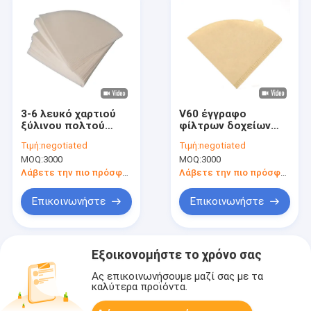
3-6 λευκό χαρτιού
V60 έγγραφο
ξύλινου πολτού
φίλτρων δοχείων
φίλτρων καφέ
καφέ μίας χρήσης
Τιμή:
negotiated
Τιμή:
negotiated
φλυτζανιών V60
έγγραφο φίλτρων
MOQ:
3000
MOQ:
3000
καφέ 2 - 4
φλυτζανιών
Λάβετε την πιο πρόσφατη τιμή
Λάβετε την πιο πρόσφατη τιμή
Επικοινωνήστε
Επικοινωνήστε
Εξοικονομήστε το χρόνο σας
Ας επικοινωνήσουμε μαζί σας με τα
καλύτερα προϊόντα.