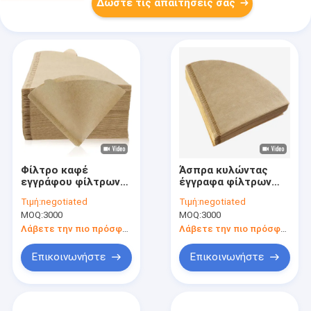
Δώστε τις απαιτήσεις σας
Φίλτρο καφέ
Άσπρα κυλώντας
εγγράφου φίλτρων
έγγραφα φίλτρων
κατασκευαστών
καφέ φίλτρων V02
Τιμή:
negotiated
Τιμή:
negotiated
καφέ V60 για 1-2
σταλαγματιάς V60
MOQ:
3000
MOQ:
3000
άτομα 100pcs
Λάβετε την πιο πρόσφατη τιμή
Λάβετε την πιο πρόσφατη τιμή
Επικοινωνήστε
Επικοινωνήστε