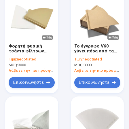
Φορητή φυσική
Το έγγραφο V60
τσάντα φίλτρων
χύνει πέρα από τα
καφέ σταλαγματιάς
αλεύκαντα μίας
Τιμή:
negotiated
Τιμή:
negotiated
της Λευκής Βίβλου
χρήσης φίλτρα καφέ
MOQ:
3000
MOQ:
3000
φίλτρων καφέ V60
κώνων φίλτρων
Λάβετε την πιο πρόσφατη τιμή
Λάβετε την πιο πρόσφατη τιμή
Επικοινωνήστε
Επικοινωνήστε
Σπίτι
Προϊόντα
Περίπου εμείς