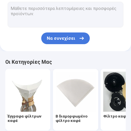
Στρογγυλό φίλτρο καφέ
Μίας χρήσης φίλτρο καφέ
Τσάντες φίλτρων καφέ σταλαγματιάς
Να συνεχίσει
Βιοδιασπάσιμο φίλτρο καφέ
V60 φίλτρο καφέ
Οι Κατηγορίες Μας
Φίλτρο καφέ επίπεδων κατώτατων σημείων
Εξαρτήματα φίλτρων καφέ
Έγγραφο φίλτρων πετρελαίου
Χαρτί φριτέζας αέρα
Έγγραφα φίλτρων
Β διαμορφωμένο
Φίλτρο καφέ 
καφέ
φίλτρο καφέ