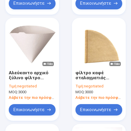
Επικοινωνήστε
Επικοινωνήστε
Αλεύκαντο αρχικό
φίλτρο καφέ
ξύλινο φίλτρο
σταλαγματιάς
110x156 χιλ. καφέ
φλυτζανιών
Τιμή:
negotiated
Τιμή:
negotiated
V60
εγγράφων φίλτρων
MOQ:
3000
MOQ:
3000
καφέ μορφής 100pcs
V60 1-2
Λάβετε την πιο πρόσφατη τιμή
Λάβετε την πιο πρόσφατη τιμή
Επικοινωνήστε
Επικοινωνήστε