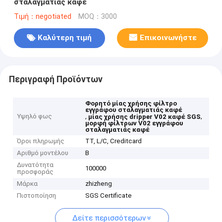
σταλαγματιάς καφέ
Τιμή：negotiated
MOQ：3000
Καλύτερη τιμή
Επικοινωνήστε
Περιγραφή Προϊόντων
Φορητό μίας χρήσης φίλτρο
εγγράφου σταλαγματιάς καφέ
Υψηλό φως
,
,
μίας χρήσης dripper V02 καφέ SGS
μορφή φίλτρων V02 εγγράφου
σταλαγματιάς καφέ
Όροι πληρωμής
TT, L/C, Creditcard
Αριθμό μοντέλου
Β
Δυνατότητα
100000
προσφοράς
Μάρκα
zhizheng
Πιστοποίηση
SGS Certificate
Δείτε περισσότερων