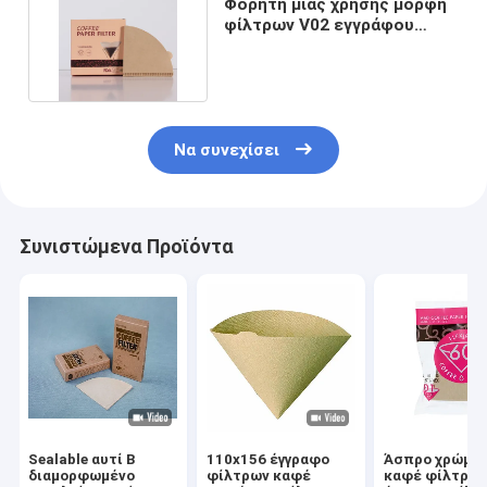
Φορητή μίας χρήσης μορφή
φίλτρων V02 εγγράφου
σταλαγματιάς καφέ
Να συνεχίσει
Συνιστώμενα Προϊόντα
Sealable αυτί Β
110x156 έγγραφο
Άσπρο χρώμα
διαμορφωμένο
φίλτρων καφέ
καφέ φίλτρω