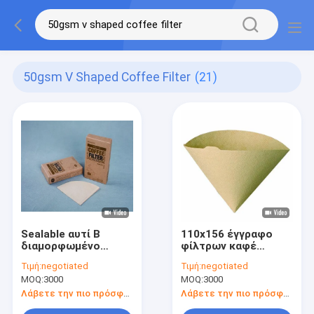
50gsm V Shaped Coffee Filter
(21)
Sealable αυτί Β
110x156 έγγραφο
διαμορφωμένο
φίλτρων καφέ
εργαλείο ποτών
εγγράφου φίλτρων
Τιμή:
negotiated
Τιμή:
negotiated
εγγράφου φίλτρων
καφέ χιλ. Β
MOQ:
3000
MOQ:
3000
καφέ
διαμορφωμένο V01
Λάβετε την πιο πρόσφατη τιμή
Λάβετε την πιο πρόσφατη τιμή