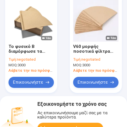
Το φυσικό Β
V60 μορφής
διαμόρφωσε τα
ποσοτικά φίλτρα
συνδεμένα φίλτρα
καφέ εγγράφου μίας
Τιμή:
negotiated
Τιμή:
negotiated
13x10x10cm καφέ
χρήσης 100
MOQ:
3000
MOQ:
3000
εγγράφου φίλτρων
αριθμήσεις
Λάβετε την πιο πρόσφατη τιμή
Λάβετε την πιο πρόσφατη τιμή
Επικοινωνήστε
Επικοινωνήστε
Εξοικονομήστε το χρόνο σας
Ας επικοινωνήσουμε μαζί σας με τα
καλύτερα προϊόντα.