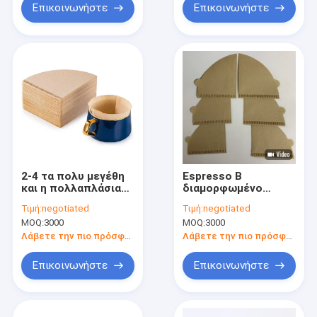
Επικοινωνήστε
Επικοινωνήστε
2-4 τα πολυ μεγέθη
Espresso Β
και η πολλαπλάσια
διαμορφωμένο
επιλογή Β
φίλτρο καφέ
Τιμή:
negotiated
Τιμή:
negotiated
φλυτζανιών
MOQ:
3000
MOQ:
3000
διαμορφωμένο
φίλτρο καφέ
Λάβετε την πιο πρόσφατη τιμή
Λάβετε την πιο πρόσφατη τιμή
συγκολλούν με
θερμότητα
Επικοινωνήστε
Επικοινωνήστε