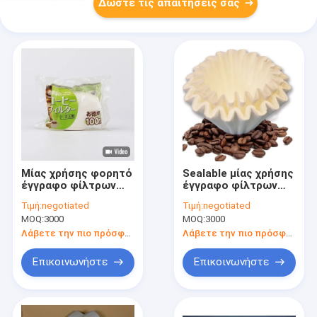
Δώστε τις απαιτήσεις σας
Μίας χρήσης φορητό
Sealable μίας χρήσης
έγγραφο φίλτρων
έγγραφο φίλτρων
καφέ σταλαγματιάς
καφέ θερμότητας
Τιμή:
negotiated
Τιμή:
negotiated
μορφής κώνων για
Eco 125x165 χιλ.
MOQ:
3000
MOQ:
3000
τον καφέ
Λάβετε την πιο πρόσφατη τιμή
Λάβετε την πιο πρόσφατη τιμή
Επικοινωνήστε
Επικοινωνήστε