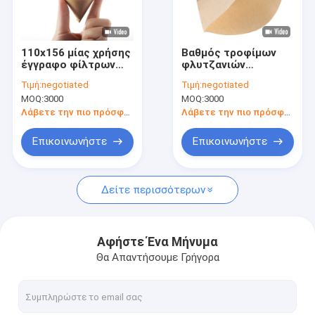
Γύρος εργοστασίων
Ποιοτικός έλεγχος
110x156 μίας χρήσης
Βαθμός τροφίμων
έγγραφο φίλτρων
φλυτζανιών
Μας ελάτε σε επαφή με
καφέ χιλ. Β
εγγράφων φίλτρων
Τιμή:
negotiated
Τιμή:
negotiated
ανεμιστήρας γύρω
καφέ φίλτρων
MOQ:
3000
MOQ:
3000
από το φίλτρο
μορφής κώνων 1-4
Ζητήστε ένα απόσπασμα
μορφής
Λάβετε την πιο πρόσφατη τιμή
Λάβετε την πιο πρόσφατη τιμή
Επικοινωνήστε
Επικοινωνήστε
Έγγραφα φίλτρων καφέ
Δείτε περισσότερων
Β διαμορφωμένο φίλτρο καφέ
Φίλτρο καφέ κώνων
Αφήστε Ένα Μήνυμα
Θα Απαντήσουμε Γρήγορα
Φίλτρο καφέ καλαθιών
Φίλτρο καφέ Chemex