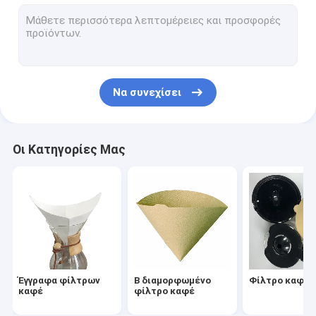
Στρογγυλό φίλτρο καφέ
Μίας χρήσης φίλτρο καφέ
Τσάντες φίλτρων καφέ σταλαγματιάς
Να συνεχίσει
Βιοδιασπάσιμο φίλτρο καφέ
V60 φίλτρο καφέ
Οι Κατηγορίες Μας
Φίλτρο καφέ επίπεδων κατώτατων σημείων
Εξαρτήματα φίλτρων καφέ
Έγγραφο φίλτρων πετρελαίου
Χαρτί φριτέζας αέρα
Έγγραφα φίλτρων
Β διαμορφωμένο
Φίλτρο καφέ 
καφέ
φίλτρο καφέ