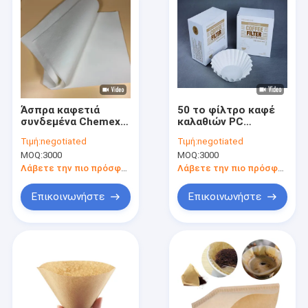
Άσπρα καφετιά
50 το φίλτρο καφέ
συνδεμένα Chemexs
καλαθιών PC
φίλτρα καφέ
λεύκανε το μίας
Τιμή:
negotiated
Τιμή:
negotiated
Prefolded
χρήσης καλάθι
MOQ:
3000
MOQ:
3000
τετραγωνικά για το
εγγράφου για τον
ζυθοποιό
κατασκευαστή καφέ
Λάβετε την πιο πρόσφατη τιμή
Λάβετε την πιο πρόσφατη τιμή
φλυτζανιών 1-3
Επικοινωνήστε
Επικοινωνήστε
Σπίτι
Προϊόντα
Περίπου εμείς