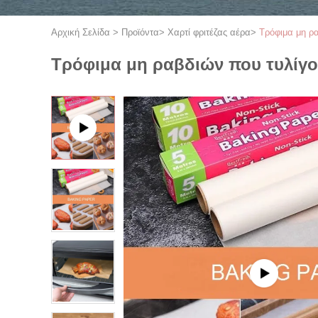
Αρχική Σελίδα
>
Προϊόντα
>
Χαρτί φριτέζας αέρα
>
Τρόφιμα μη ρ
Τρόφιμα μη ραβδιών που τυλίγ