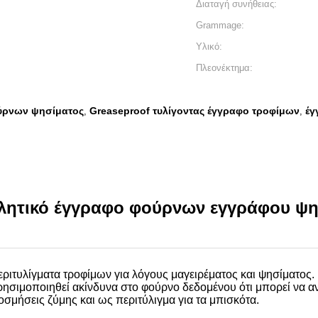
Διαταγή συνήθειας:
Grammage:
Υλικό:
Πλεονέκτημα:
ύρνων ψησίματος
Greaseproof τυλίγοντας έγγραφο τροφίμων
έγ
,
,
λλητικό έγγραφο φούρνων εγγράφου ψη
ριτυλίγματα τροφίμων για λόγους μαγειρέματος και ψησίματος.
ρησιμοποιηθεί ακίνδυνα στο φούρνο δεδομένου ότι μπορεί να αν
κοσμήσεις ζύμης και ως περιτύλιγμα για τα μπισκότα.