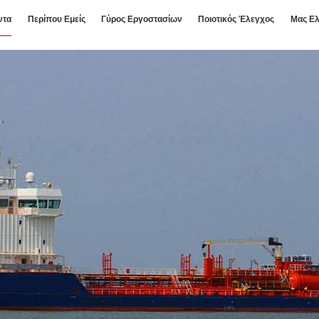
ντα
Περίπου Εμείς
Γύρος Εργοστασίων
Ποιοτικός Έλεγχος
Μας Ελ