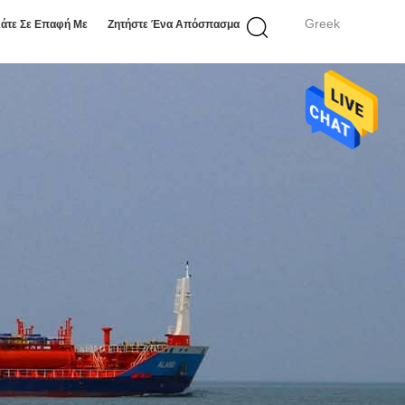
Greek
άτε Σε Επαφή Με
Ζητήστε Ένα Απόσπασμα