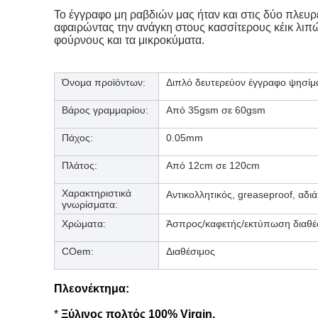
Το έγγραφο μη ραβδιών μας ήταν και στις δύο πλευρ
αφαιρώντας την ανάγκη στους κασσίτερους κέικ λιπώ
φούρνους και τα μικροκύματα.
Όνομα προϊόντων:
Διπλό δευτερεύον έγγραφο ψησίμα
Βάρος γραμμαρίου:
Από 35gsm σε 60gsm
Πάχος:
0.05mm
Πλάτος:
Από 12cm σε 120cm
Χαρακτηριστικά
Αντικολλητικός, greaseproof, αδ
γνωρίσματα:
Χρώματα:
Άσπρος/καφετής/εκτύπωση διαθέ
COem:
Διαθέσιμος
Πλεονέκτημα:
*
Ξύλινος πολτός 100% Virgin.