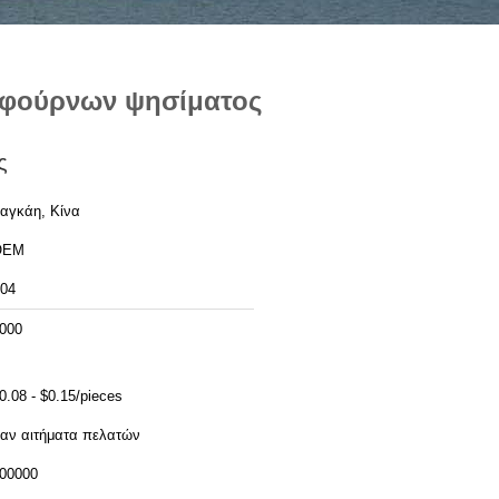
 φούρνων ψησίματος
ς
αγκάη, Κίνα
OEM
04
000
0.08 - $0.15/pieces
αν αιτήματα πελατών
00000