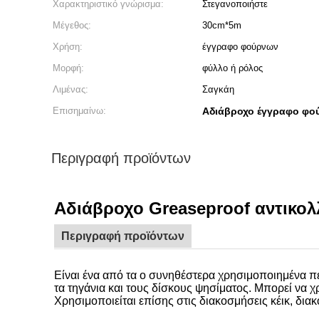
Χαρακτηριστικό γνώρισμα:
Στεγανοποιήστε
Μέγεθος:
30cm*5m
Χρήση:
έγγραφο φούρνων
Μορφή:
φύλλο ή ρόλος
Λιμένας:
Σαγκάη
Επισημαίνω:
Αδιάβροχο έγγραφο φο
Περιγραφή προϊόντων
Αδιάβροχο Greaseproof αντικο
Περιγραφή προϊόντων
Είναι ένα από τα ο συνηθέστερα χρησιμοποιημένα πε
τα τηγάνια και τους δίσκους ψησίματος. Μπορεί να χ
Χρησιμοποιείται επίσης στις διακοσμήσεις κέικ, δια