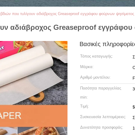
αβδιών που τυλίγουν αδιάβροχος Greaseproof εγγράφου φούρνων ψησίματος
ουν αδιάβροχος Greaseproof εγγράφου
Βασικές πληροφορίε
Τόπος καταγωγής:
Σ
Μάρκα:
Αριθμό μοντέλου:
F
Ποσότητα παραγγελίας
3
min:
Τιμή:
$
Συσκευασία λεπτομέρειες:
Σ
Δυνατότητα προσφοράς:
1