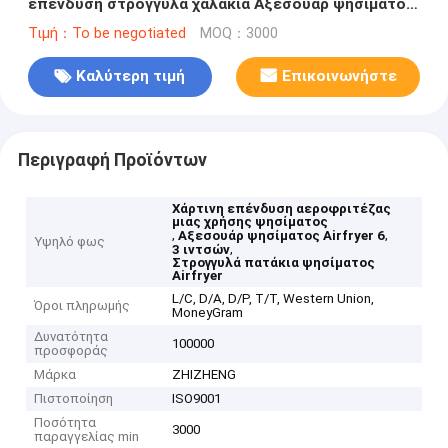
επένδυση στρογγυλά χαλάκια Αξεσουάρ ψησίματος
κουζίνας
Τιμή：To be negotiated
MOQ：3000
Καλύτερη τιμή
Επικοινωνήστε
Περιγραφή Προϊόντων
Χάρτινη επένδυση αεροφριτέζας
μιας χρήσης ψησίματος
,
,
Αξεσουάρ ψησίματος Airfryer 6
Υψηλό φως
,
3 ιντσών
Στρογγυλά πατάκια ψησίματος
Airfryer
L/C, D/A, D/P, T/T, Western Union,
Όροι πληρωμής
MoneyGram
Δυνατότητα
100000
προσφοράς
Μάρκα
ZHIZHENG
Πιστοποίηση
ISO9001
Ποσότητα
3000
παραγγελίας min