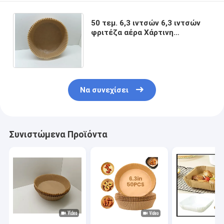
50 τεμ. 6,3 ιντσών 6,3 ιντσών
φριτέζα αέρα Χάρτινη
επένδυση στρογγυλά χαλάκια
Αξεσουάρ ψησίματος κουζίνας
Να συνεχίσει
Συνιστώμενα Προϊόντα