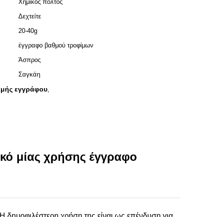
Χημικός πολτός
Δεχτείτε
20-40g
έγγραφο βαθμού τροφίμων
Άσπρος
Σαγκάη
μμής εγγράφου
,
ικό μίας χρήσης έγγραφο
 Η δημοφιλέστερη χρήση της είναι ως επένδυση για