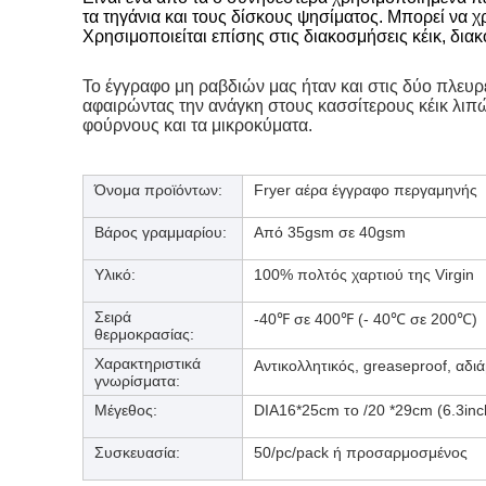
τα τηγάνια και τους δίσκους ψησίματος. Μπορεί να χ
Χρησιμοποιείται επίσης στις διακοσμήσεις κέικ, δια
Το έγγραφο μη ραβδιών μας ήταν και στις δύο πλευρ
αφαιρώντας την ανάγκη στους κασσίτερους κέικ λιπώ
φούρνους και τα μικροκύματα.
Όνομα προϊόντων:
Fryer αέρα έγγραφο περγαμηνής
Βάρος γραμμαρίου:
Από 35gsm σε 40gsm
Υλικό:
100% πολτός χαρτιού της Virgin
Σειρά
-40℉ σε 400℉ (- 40℃ σε 200℃)
θερμοκρασίας
:
Χαρακτηριστικά
Αντικολλητικός, greaseproof, αδ
γνωρίσματα:
Μέγεθος:
DIA16*25cm το /20 *29cm (
6.3inc
Συσκευασία:
50/pc/pack ή προσαρμοσμένος