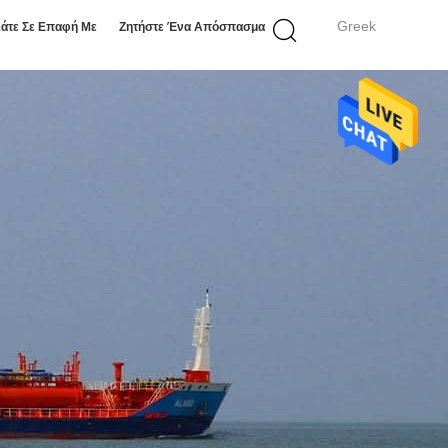
Greek
άτε Σε Επαφή Με
Ζητήστε Ένα Απόσπασμα