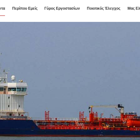
ντα
Περίπου Εμείς
Γύρος Εργοστασίων
Ποιοτικός Έλεγχος
Μας Ελ