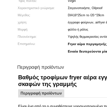
Ύφος πολτού:
Virgin
Χαρακτηριστικό γνώρισμα:
Στεγανοποιήστε, Oilproof
Μέγεθος:
DIA16*25cm το /20 *29cm
χρήση:
έγγραφο φούρνων, airfryer
Μορφή:
φύλλο ή ρόλος
Πλεονέκτημα:
Υψηλής θερμοκρασίας αντί
Επισημαίνω:
Fryer αέρα περγαμηνής
Ενιαία δευτερεύοντα μί
Περιγραφή προϊόντων
Βαθμός τροφίμων fryer αέρα εγ
σκαφών της γραμμής
Περιγραφή προϊόντων
Είναι ένα από τα ο συνηθέστερα χρησιμοποιημένα πε