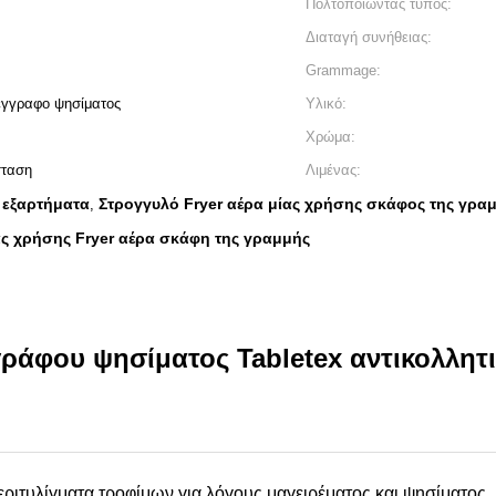
Πολτοποιώντας τύπος:
Διαταγή συνήθειας:
Grammage:
 έγγραφο ψησίματος
Υλικό:
Χρώμα:
σταση
Λιμένας:
 εξαρτήματα
Στρογγυλό Fryer αέρα μίας χρήσης σκάφος της γρα
,
ας χρήσης Fryer αέρα σκάφη της γραμμής
γράφου ψησίματος Tabletex αντικολλητ
ριτυλίγματα τροφίμων για λόγους μαγειρέματος και ψησίματος.