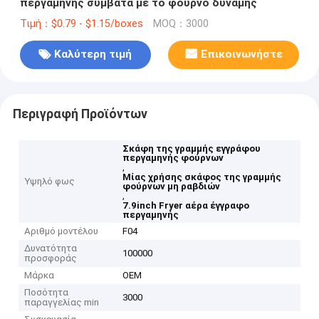
περγαμηνής συμβατά με το φούρνο δύναμης
Τιμή：$0.79 - $1.15/boxes
MOQ：3000
Καλύτερη τιμή
Επικοινωνήστε
Περιγραφή Προϊόντων
Σκάφη της γραμμής εγγράφου
περγαμηνής φούρνων
,
Μίας χρήσης σκάφος της γραμμής
Υψηλό φως
φούρνων μη ραβδιών
,
7.9inch Fryer αέρα έγγραφο
περγαμηνής
Αριθμό μοντέλου
F04
Δυνατότητα
100000
προσφοράς
Μάρκα
OEM
Ποσότητα
3000
παραγγελίας min