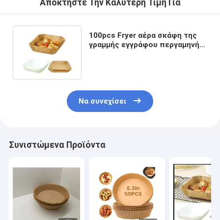
Αποκτήστε Την Καλύτερη Τιμή Για
100pcs Fryer αέρα σκάφη της
γραμμής εγγράφου περγαμηνής
συμβατά με το φούρνο δύναμης
Να συνεχίσει
Συνιστώμενα Προϊόντα