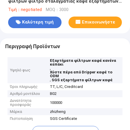
φίλτρων φίλτρο σταλαγματιάς καφέ εξαρτημάτων
επαναχρησιμοποιήσιμο
Τιμή：negotiated
MOQ：3000
Καλύτερη τιμή
Επικοινωνήστε
Περιγραφή Προϊόντων
Εξαρτήματα φίλτρων καφέ κανένα
καπάκι
,
Υψηλό φως
Χύστε πέρα από Dripper καφέ το
ODM
,
SGS εξαρτήματα φίλτρων καφέ
Όροι πληρωμής
TT, L/C, Creditcard
Αριθμό μοντέλου
B02
Δυνατότητα
100000
προσφοράς
Μάρκα
zhizheng
Πιστοποίηση
SGS Certificate