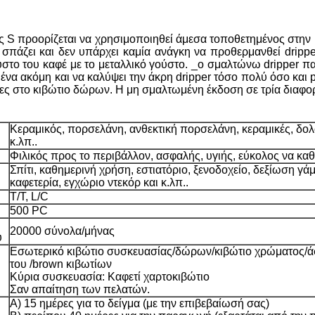
 S προορίζεται να χρησιμοποιηθεί άμεσα τοποθετημένος στην κ
ν σπάζει και δεν υπάρχει καμία ανάγκη να προθερμανθεί drippe
ύστο του καφέ με το μεταλλικό γούστο. _ο σμαλτώνω dripper παί
ένα ακόμη και να καλύψει την άκρη dripper τόσο πολύ όσο και p
λες στο κιβώτιο δώρων. Η μη σμαλτωμένη έκδοση σε τρία διαφορε
Κεραμικός, πορσελάνη, ανθεκτική πορσελάνη, κεραμικές, δολ
κ.λπ..
Φιλικός προς το περιβάλλον, ασφαλής, υγιής, εύκολος να καθ
Σπίτι, καθημερινή χρήση, εστιατόριο, ξενοδοχείο, δεξίωση γά
καφετερία, εγχώριο ντεκόρ και κ.λπ..
T/T, L/C
500 PC
20000 σύνολα/μήνας
ύ
Εσωτερικό κιβώτιο συσκευασίας/δώρων/κιβώτιο χρώματος/ά
του /brown κιβωτίων
Κύρια συσκευασία: Καφετί χαρτοκιβώτιο
Σαν απαίτηση των πελατών.
Α) 15 ημέρες για το δείγμα (με την επιβεβαίωσή σας)