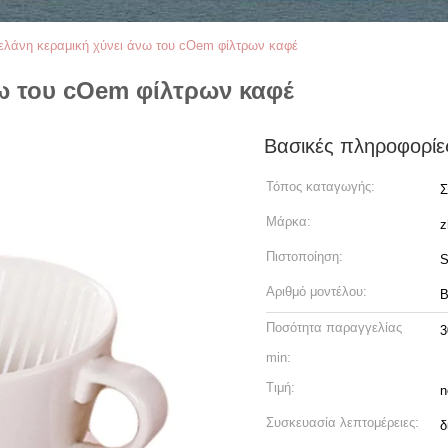
ελάνη κεραμική χύνει άνω του cOem φίλτρων καφέ
ω του cOem φίλτρων καφέ
Βασικές πληροφορίε
Τόπος καταγωγής:
Σ
Μάρκα:
z
Πιστοποίηση:
S
Αριθμό μοντέλου:
B
Ποσότητα παραγγελίας
3
min:
Τιμή:
n
Συσκευασία λεπτομέρειες:
δ