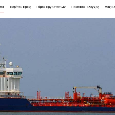
ντα
Περίπου Εμείς
Γύρος Εργοστασίων
Ποιοτικός Έλεγχος
Μας Ελ