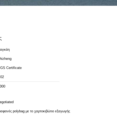
ς
αγκάη
hizheng
GS Certificate
02
000
egotiated
ιαφανές polybag με το χαρτοκιβώτιο εξαγωγής