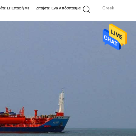
Greek
άτε Σε Επαφή Με
Ζητήστε Ένα Απόσπασμα