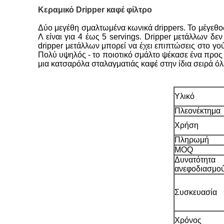
Κεραμικό Dripper καφέ φίλτρο
Δύο μεγέθη σμαλτωμένα κωνικά drippers. Το μέγεθος
Λ είναι για 4 έως 5 servings. Dripper μετάλλων δε
dripper μετάλλων μπορεί να έχει επιπτώσεις στο γο
Πολύ υψηλός - το ποιοτικό σμάλτο ψέκασε ένα προς 
μια κατσαρόλα σταλαγματιάς καφέ στην ίδια σειρά ό
Υλικό
Πλεονέκτημα
Χρήση
Πληρωμή
MOQ
Δυνατότητα
ανεφοδιασμο
Συσκευασία
Χρόνος