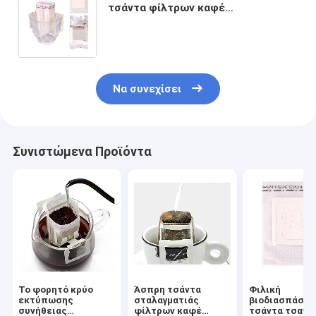
τσάντα φίλτρων καφέ
σταλαγματιάς ινών καλαμποκιού μη
που υφαίνεται συγκολλά με
θερμότητα
Να συνεχίσει
Συνιστώμενα Προϊόντα
Το φορητό κρύο
Άσπρη τσάντα
Φιλική
εκτύπωσης
σταλαγματιάς
βιοδιασπάσιμ
συνήθειας
φίλτρων καφέ
τσάντα τσαγι