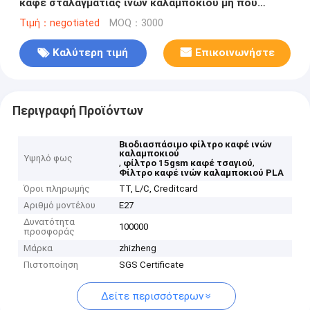
καφέ σταλαγματιάς ινών καλαμποκιού μη που
υφαίνεται συγκολλά με θερμότητα
Τιμή：negotiated
MOQ：3000
Καλύτερη τιμή
Επικοινωνήστε
Περιγραφή Προϊόντων
Βιοδιασπάσιμο φίλτρο καφέ ινών
καλαμποκιού
Υψηλό φως
,
,
φίλτρο 15gsm καφέ τσαγιού
Φίλτρο καφέ ινών καλαμποκιού PLA
Όροι πληρωμής
TT, L/C, Creditcard
Αριθμό μοντέλου
E27
Δυνατότητα
100000
προσφοράς
Μάρκα
zhizheng
Πιστοποίηση
SGS Certificate
Δείτε περισσότερων