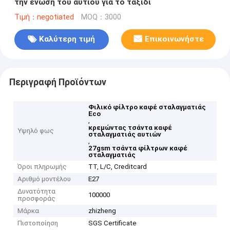
την ένωση του αυτιού για το ταξίδι
Τιμή：negotiated
MOQ：3000
Καλύτερη τιμή
Επικοινωνήστε
Περιγραφή Προϊόντων
Φιλικό φίλτρο καφέ σταλαγματιάς
Eco
,
κρεμώντας τσάντα καφέ
Υψηλό φως
σταλαγματιάς αυτιών
,
27gsm τσάντα φίλτρων καφέ
σταλαγματιάς
Όροι πληρωμής
TT, L/C, Creditcard
Αριθμό μοντέλου
E27
Δυνατότητα
100000
προσφοράς
Μάρκα
zhizheng
Πιστοποίηση
SGS Certificate