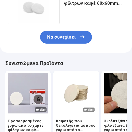
φίλτρων καφέ 60x60mm
ξύλινος πολτός
Να συνεχίσει
Συνιστώμενα Προϊόντα
Προσαρμοσμένος
Καφετής που
3 φλυτζάνια 6
γύρω από το χαρτί
ξετυλίγεται άσπρος
φλυτζάνια Esp
φίλτρων καφέ
γύρω από το
γύρω από το