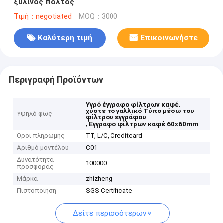
ξύλινος πολτός
Τιμή：negotiated
MOQ：3000
Καλύτερη τιμή
Επικοινωνήστε
Περιγραφή Προϊόντων
,
Υγρό έγγραφο φίλτρων καφέ
χύστε το γαλλικό Τύπο μέσω του
Υψηλό φως
φίλτρου εγγράφου
,
Έγγραφο φίλτρων καφέ 60x60mm
Όροι πληρωμής
TT, L/C, Creditcard
Αριθμό μοντέλου
C01
Δυνατότητα
100000
προσφοράς
Μάρκα
zhizheng
Πιστοποίηση
SGS Certificate
Δείτε περισσότερων