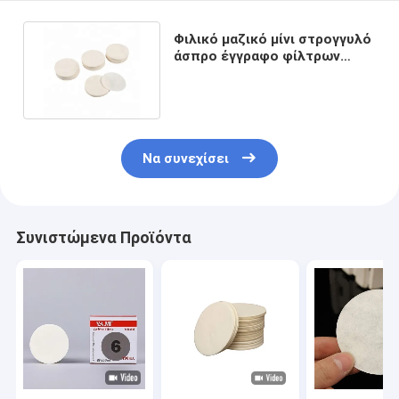
Φιλικό μαζικό μίνι στρογγυλό
άσπρο έγγραφο φίλτρων
λοβών καφέ Eco 0.15cm
Να συνεχίσει
Συνιστώμενα Προϊόντα