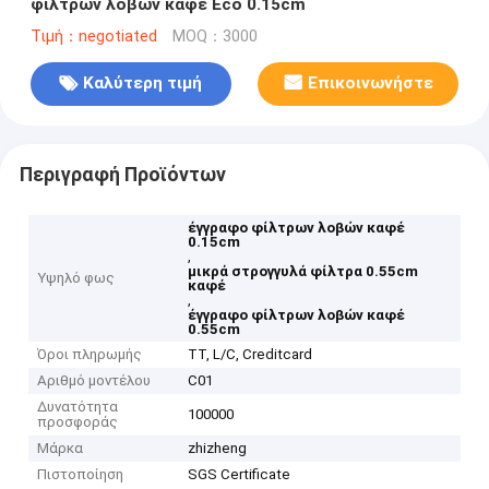
φίλτρων λοβών καφέ Eco 0.15cm
Τιμή：negotiated
MOQ：3000
Καλύτερη τιμή
Επικοινωνήστε
Περιγραφή Προϊόντων
έγγραφο φίλτρων λοβών καφέ
0.15cm
,
μικρά στρογγυλά φίλτρα 0.55cm
Υψηλό φως
καφέ
,
έγγραφο φίλτρων λοβών καφέ
0.55cm
Όροι πληρωμής
TT, L/C, Creditcard
Αριθμό μοντέλου
C01
Δυνατότητα
100000
προσφοράς
Μάρκα
zhizheng
Πιστοποίηση
SGS Certificate