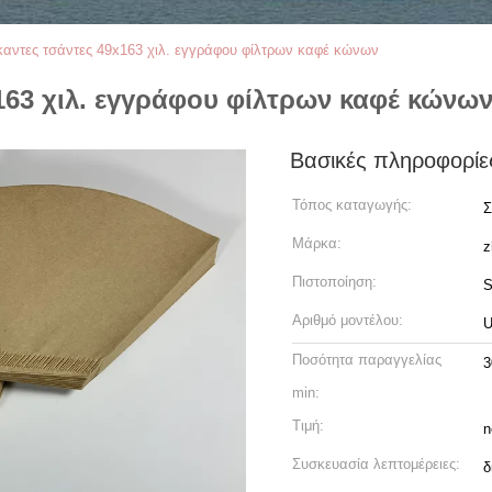
καντες τσάντες 49x163 χιλ. εγγράφου φίλτρων καφέ κώνων
163 χιλ. εγγράφου φίλτρων καφέ κώνω
Βασικές πληροφορίε
Τόπος καταγωγής:
Σ
Μάρκα:
z
Πιστοποίηση:
S
Αριθμό μοντέλου:
U
Ποσότητα παραγγελίας
3
min:
Τιμή:
n
Συσκευασία λεπτομέρειες:
δ