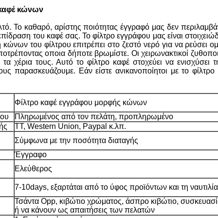
 καφέ κώνων
λτό. Το καθαρό, αρίστης ποιότητας έγγραφό μας δεν περιλαμβάνε
πίδραση του καφέ σας. Το φίλτρο εγγράφου μας είναι στοιχειώ
κώνων του φίλτρου επιτρέπει στο ζεστό νερό για να ρεύσει ο
ποτρέποντας οποια δήποτε βρωμίστε. Οι χειρωνακτικοί ζυθοποιο
τα χέρια τους. Αυτό το φίλτρο καφέ στοχεύει να ενισχύσει τ
ς παρασκευάζουμε. Εάν είστε ανικανοποίητοι με το φίλτρο 
Φίλτρο καφέ εγγράφου μορφής κώνων
ίου
Πληρωμένος από τον πελάτη, προπληρωμένο
ής
TT, Western Union, Paypal κ.λπ.
Σύμφωνα με την ποσότητα διαταγής
Έγγραφο
Ελεύθερος
7-10days, εξαρτάται από το ύφος προϊόντων και τη ναυτιλία
Τσάντα Opp, κιβώτιο χρώματος, άσπρο κιβώτιο, συσκευα
ή να κάνουν ως απαιτήσεις των πελατών