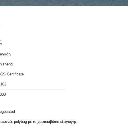
ν
ς
αγκάη
hizheng
GS Certificate
102
000
egotiated
ιαφανές polybag με το χαρτοκιβώτιο εξαγωγής