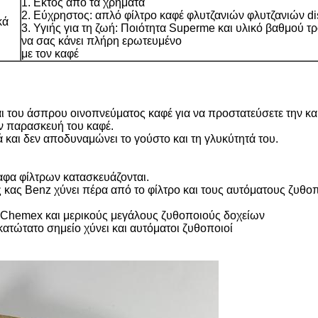
1. Εκτός από τα χρήματα
2. Εύχρηστος: απλό φίλτρο καφέ φλυτζανιών φλυτζανιών d
κά
3. Υγιής για τη ζωή: Ποιότητα Superme και υλικό βαθμού τ
να σας κάνει πλήρη ερωτευμένο
με τον καφέ
ι του άσπρου οινοπνεύματος καφέ για να προστατεύσετε την καρ
ν παρασκευή του καφέ.
λά και δεν αποδυναμώνει το γούστο και τη γλυκύτητά του.
αφα φίλτρων κατασκευάζονται.
ς κας Benz χύνει πέρα από το φίλτρο και τους αυτόματους ζυθο
 Chemex και μερικούς μεγάλους ζυθοποιούς δοχείων
κατώτατο σημείο χύνει και αυτόματοι ζυθοποιοί