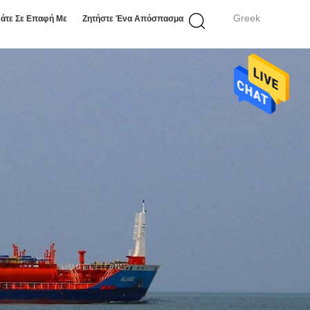
Greek
άτε Σε Επαφή Με
Ζητήστε Ένα Απόσπασμα