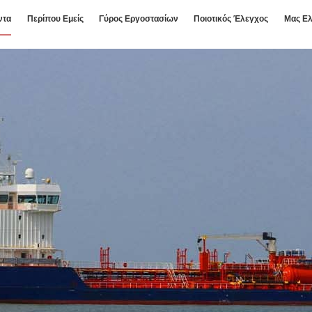
ντα
Περίπου Εμείς
Γύρος Εργοστασίων
Ποιοτικός Έλεγχος
Μας Ελ