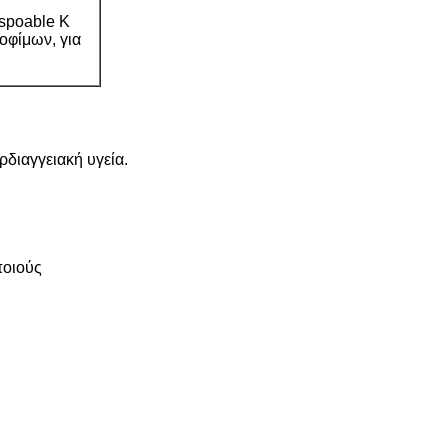
ispoable Κ
ροφίμων, για
διαγγειακή υγεία.
ποιούς