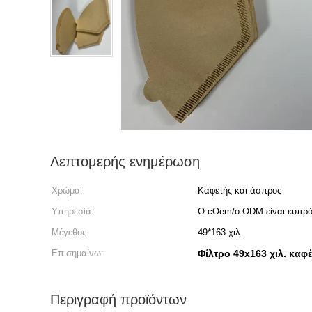
Λεπτομερής ενημέρωση
Χρώμα:
Καφετής και άσπρος
Υπηρεσία:
Ο cOem/ο ODM είναι ευπρό
Μέγεθος:
49*163 χιλ.
Επισημαίνω:
Φίλτρο 49x163 χιλ. καφ
Περιγραφή προϊόντων