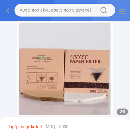
2
/
5
Τιμή：negotiated
MOQ：3000