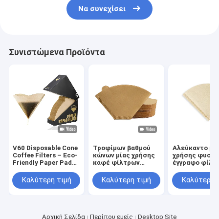
Να συνεχίσει
Συνιστώμενα Προϊόντα
V60 Disposable Cone
Τροφίμων βαθμού
Αλεύκαντο μί
Coffee Filters – Eco-
κώνων μίας χρήσης
χρήσης φυσικ
Friendly Paper Pads
καφέ φίλτρων
έγγραφο φίλτ
for 3-4 Cups Drip
φίλτρα εγγράφου
καφέ φλυτζαν
Brewing
εγγράφου φυσικά
12 αλεύκαντο
Καλύτερη τιμή
Καλύτερη τιμή
Καλύτερη 
Αρχική Σελίδα
Περίπου εμείς
Desktop Site