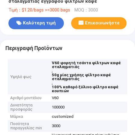
σταλαγματιάς εγγράφου φίλτρων καφέ
Τιμή：$1.20/bags >=3000 bags
MOQ：3000
Καλύτερη τιμή
Επικοινωνήστε
Περιγραφή Προϊόντων
V60 φορητή τσάντα φίλτρων καφέ
σταλαγματιάς
,
50g μίας χρήσης φίλτρο καφέ
Υψηλό φως
σταλαγματιάς
,
100% καθαρό ξύλινο φίλτρο καφέ
κουπιών
Αριθμό μοντέλου
V60
Δυνατότητα
100000
προσφοράς
Μάρκα
customized
Ποσότητα
3000
παραγγελίας min