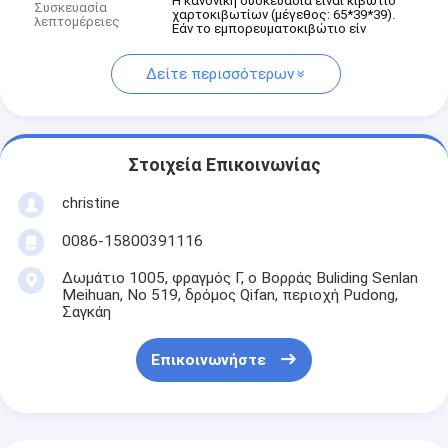
Η κανονική συσκευασία είναι κιβώτιο
Συσκευασία
χαρτοκιβωτίων (μέγεθος: 65*39*39).
λεπτομέρειες
Εάν το εμπορευματοκιβώτιο είν
Δείτε περισσότερων
Στοιχεία Επικοινωνίας
christine
0086-15800391116
Δωμάτιο 1005, φραγμός Γ, ο Βορράς Buliding Senlan
Meihuan, Νο 519, δρόμος Qifan, περιοχή Pudong,
Σαγκάη
Επικοινωνήστε