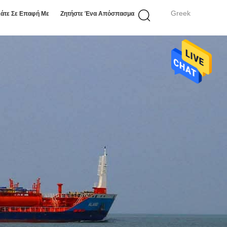
Greek
άτε Σε Επαφή Με
Ζητήστε Ένα Απόσπασμα