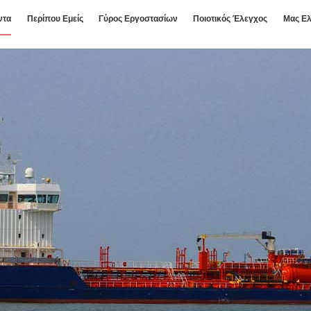
ντα
Περίπου Εμείς
Γύρος Εργοστασίων
Ποιοτικός Έλεγχος
Μας Ελ