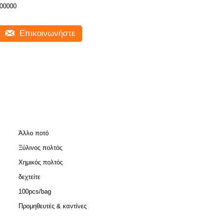
00000
Επικοινωνήστε
Άλλο ποτό
Ξύλινος πολτός
Χημικός πολτός
δεχτείτε
100pcs/bag
Προμηθευτές & καντίνες