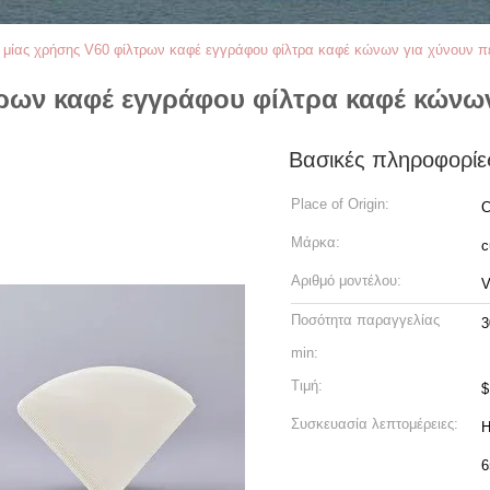
 μίας χρήσης V60 φίλτρων καφέ εγγράφου φίλτρα καφέ κώνων για χύνουν π
τρων καφέ εγγράφου φίλτρα καφέ κώνων
Βασικές πληροφορίε
Place of Origin:
C
Μάρκα:
c
Αριθμό μοντέλου:
V
Ποσότητα παραγγελίας
3
min:
Τιμή:
$
Συσκευασία λεπτομέρειες:
Η
6