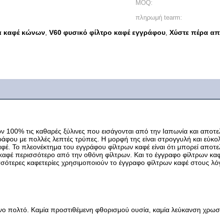
MOQ:
πληρωμή tearm:
α καφέ κώνων
V60 φυσικό φίλτρο καφέ εγγράφου
Χύστε πέρα απ
,
,
100% τις καθαρές ξύλινες που εισάγονται από την Ιαπωνία και αποτελείτ
γράφου με πολλές λεπτές τρύπες. Η μορφή της είναι στρογγυλή και εύκολ
έ. Το πλεονέκτημα του εγγράφου φίλτρων καφέ είναι ότι μπορεί αποτελ
καφέ περισσότερο από την οθόνη φίλτρων. Και το έγγραφο φίλτρων καφέ 
ισσότερες καφετερίες χρησιμοποιούν το έγγραφο φίλτρων καφέ στους λό
ινο πολτό. Καμία προστιθέμενη φθορισμού ουσία, καμία λεύκανση χρωσ