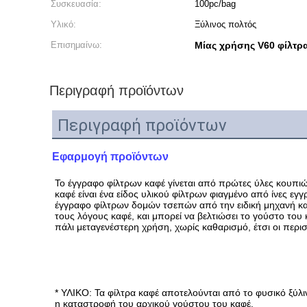
Συσκευασία:
100pc/bag
Υλικό:
Ξύλινος πολτός
Επισημαίνω:
Μίας χρήσης V60 φίλτρ
Περιγραφή προϊόντων
Περιγραφή προϊόντων
Εφαρμογή προϊόντων
Το έγγραφο φίλτρων καφέ γίνεται από πρώτες ύλες κουπιών 
καφέ είναι ένα είδος υλικού φίλτρων φιαγμένο από ίνες εγ
έγγραφο φίλτρων δομών τσεπών από την ειδική μηχανή καφ
τους λόγους καφέ, και μπορεί να βελτιώσει το γούστο του 
πάλι μεταγενέστερη χρήση, χωρίς καθαρισμό, έτσι οι περ
* ΥΛΙΚΟ: Τα φίλτρα καφέ αποτελούνται από το φυσικό ξύλ
η καταστροφή του αρχικού γούστου του καφέ.