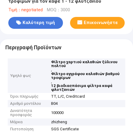
τροφίμων για τον καφέ 1 - 12 φλυτζανιού
Τιμή：negotiated
MOQ：3000
Καλύτερη τιμή
Επικοινωνήστε
Περιγραφή Προϊόντων
Φίλτρο χαρτιού καλαθιών ξύλινου
πολτού
,
Φίλτρο εγγράφου καλαθιών βαθμού
Υψηλό φως
τροφίμων
,
12 βιοδιασπάσιμα φίλτρα καφέ
φλυτζανιών
Όροι πληρωμής
TT, L/C, Creditcard
Αριθμό μοντέλου
B04
Δυνατότητα
100000
προσφοράς
Μάρκα
zhizheng
Πιστοποίηση
SGS Certificate