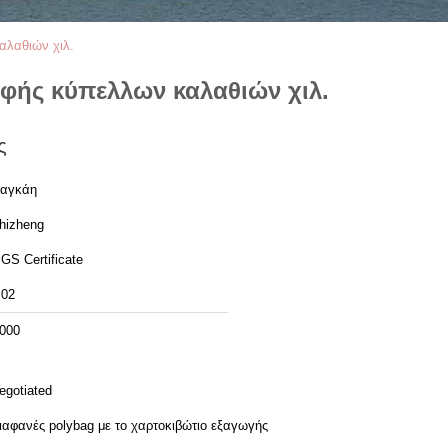
αλαθιών χιλ.
φής κύπελλων καλαθιών χιλ.
ς
αγκάη
hizheng
GS Certificate
02
000
egotiated
ιαφανές polybag με το χαρτοκιβώτιο εξαγωγής