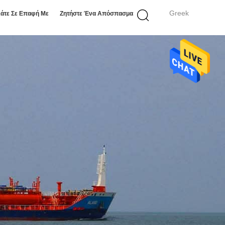
Greek
άτε Σε Επαφή Με
Ζητήστε Ένα Απόσπασμα