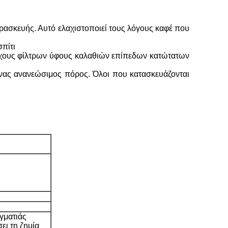
αρασκευής. Αυτό ελαχιστοποιεί τους λόγους καφέ που
σπίτι
ατόχους φίλτρων ύφους καλαθιών επίπεδων κατώτατων
 ένας ανανεώσιμος πόρος. Όλοι που κατασκευάζονται
γματιάς
ει τη ζημία