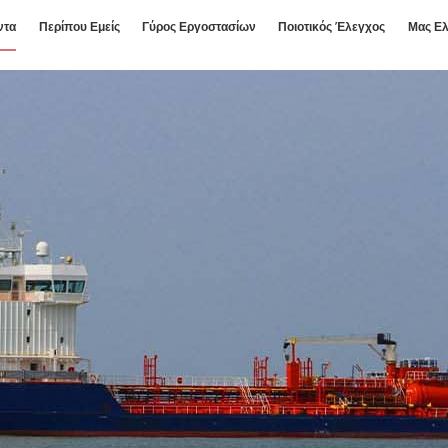
ντα
Περίπου Εμείς
Γύρος Εργοστασίων
Ποιοτικός Έλεγχος
Μας Ελ