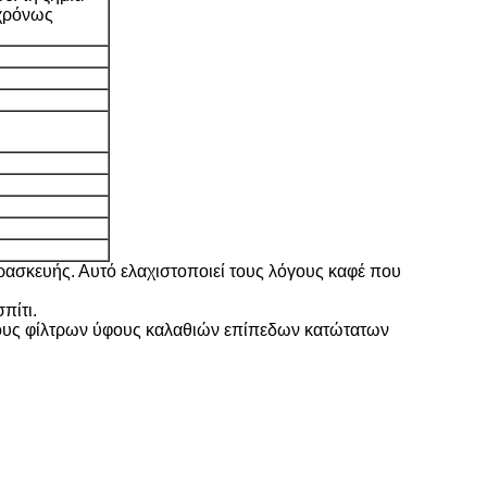
γχρόνως
αρασκευής. Αυτό ελαχιστοποιεί τους λόγους καφέ που
πίτι.
τόχους φίλτρων ύφους καλαθιών επίπεδων κατώτατων