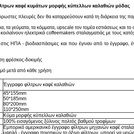
φίλτρων καφέ κυμάτων μορφής κύπελλων καλαθιών μόδας
 εύρωστες πλευρές δεν θα καταρρεύσουν κατά τη διάρκεια της π
, τα γεύματα, τα κόμματα, upscale τον τομέα εστιάσεως και το 
12 κοιλαίνουν ηλεκτρικά coffeemakers σταλαγματιάς με τους κ
 στις ΗΠΑ - βιοδιασπάσιμες και που έγιναν από το έγγραφο,
ση φρέσκος-δοκιμής
σμό μετά από κάθε χρήση
Έγγραφο φίλτρων καφέ καλαθιών
45*155mm
50*185mm
80*200mm
110*250mm
Κύμα μορφής κύπελλων καλαθιών
100% εισαγόμενος ξύλινος πολτός βαθμού τροφίμων
Εμπορικό αμερικανικό έγγραφο φίλτρων μηχανών καφέ σταλα
υψηλό - έγγραφο ποιοτικών το όξινο φίλτρων, μπορεί να μειώσ