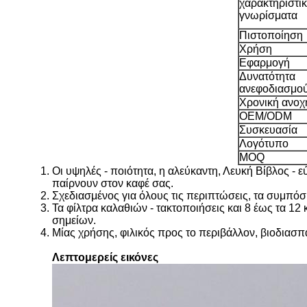
χαρακτηριστι
γνωρίσματα
Πιστοποίηση
Χρήση
Εφαρμογή
Δυνατότητα
ανεφοδιασμο
Χρονική ανοχ
OEM/ODM
Συσκευασία
Λογότυπο
MOQ
Οι υψηλές - ποιότητα, η αλεύκαντη, Λευκή Βίβλος -
παίρνουν στον καφέ σας.
Σχεδιασμένος για όλους τις περιπτώσεις, τα συμπόσια
Τα φίλτρα καλαθιών - τακτοποιήσεις και 8 έως τα 1
σημείων.
Μίας χρήσης, φιλικός προς το περιβάλλον, βιοδιασ
Λεπτομερείς εικόνες