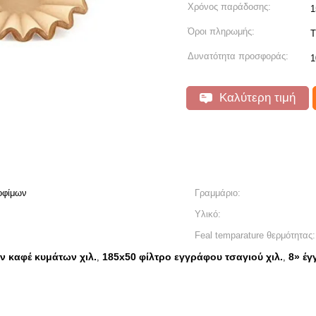
Χρόνος παράδοσης:
1
Όροι πληρωμής:
T
Δυνατότητα προσφοράς:
1
Καλύτερη τιμή
οφίμων
Γραμμάριο:
Υλικό:
Feal temparature θερμότητας:
ν καφέ κυμάτων χιλ.
185x50 φίλτρο εγγράφου τσαγιού χιλ.
8» έγ
,
,