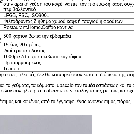
κά
στην αρχική γεύση του καφέ, να πιει τον πιό ευώδη καφέ, συ
περιβαλλοντικό
LFGB, FSC, ISO9001
Φιλτράροντας διήθημα χυμού καφέ ή τσαγιού ή φρούτων
Restaurant.Home.Coffee καντίνα
500 χαρτοκιβώτια την εβδομάδα
ύ
ή
15 έως 20 ημέρες
Ιδιαίτερα αποδεκτός
1000pcs/ctn, χαρτοκιβώτιο εγγράφου
Προσαρμοσμένος
1carton
 εύρωστες πλευρές δεν θα καταρρεύσουν κατά τη διάρκεια της π
, τα γεύματα, τα κόμματα, upscale τον τομέα εστιάσεως και το σ
2 κοιλαίνουν ηλεκτρικά coffeemakers σταλαγματιάς με τους κα
πάσιμος και καμένος από το έγγραφο, ένας ανανεώσιμος πόρος.