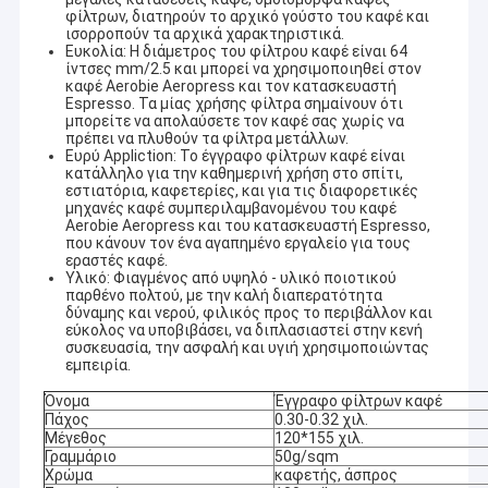
φίλτρων, διατηρούν το αρχικό γούστο του καφέ και
ισορροπούν τα αρχικά χαρακτηριστικά.
Ευκολία: Η διάμετρος του φίλτρου καφέ είναι 64
ίντσες mm/2.5 και μπορεί να χρησιμοποιηθεί στον
καφέ Aerobie Aeropress και τον κατασκευαστή
Espresso. Τα μίας χρήσης φίλτρα σημαίνουν ότι
μπορείτε να απολαύσετε τον καφέ σας χωρίς να
πρέπει να πλυθούν τα φίλτρα μετάλλων.
Ευρύ Appliction: Το έγγραφο φίλτρων καφέ είναι
κατάλληλο για την καθημερινή χρήση στο σπίτι,
εστιατόρια, καφετερίες, και για τις διαφορετικές
μηχανές καφέ συμπεριλαμβανομένου του καφέ
Aerobie Aeropress και του κατασκευαστή Espresso,
που κάνουν τον ένα αγαπημένο εργαλείο για τους
εραστές καφέ.
Υλικό: Φιαγμένος από υψηλό - υλικό ποιοτικού
παρθένο πολτού, με την καλή διαπερατότητα
δύναμης και νερού, φιλικός προς το περιβάλλον και
εύκολος να υποβιβάσει, να διπλασιαστεί στην κενή
συσκευασία, την ασφαλή και υγιή χρησιμοποιώντας
εμπειρία.
Όνομα
Έγγραφο φίλτρων καφέ
Πάχος
0.30-0.32 χιλ.
Μέγεθος
120*155 χιλ.
Γραμμάριο
50g/sqm
Χρώμα
καφετής, άσπρος