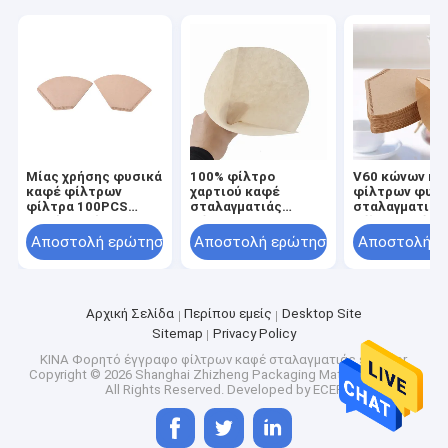
Μίας χρήσης φυσικά
100% φίλτρο
V60 κώνων κα
καφέ φίλτρων
χαρτιού καφέ
φίλτρων φυσι
φίλτρα 100PCS
σταλαγματιάς
σταλαγματιάς
καφέ εγγράφων V60
κώνων V60
φίλτρων μίας
κωνικά ανά τσάντα
εγγράφων φίλτρων
χρήσης φίλτρ
Αποστολή ερώτησης
Αποστολή ερώτησης
Αποστολή ε
καφέ χρώματος
καφέ εγγράφο
ξύλινου πολτού
φορητά
Αρχική Σελίδα
Περίπου εμείς
Desktop Site
Sitemap
Privacy Policy
ΚΙΝΑ Φορητό έγγραφο φίλτρων καφέ σταλαγματιάς supplier.
Copyright © 2026 Shanghai Zhizheng Packaging Materials Co.,ltd.
All Rights Reserved. Developed by
ECER