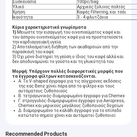
Συσκευασία
100pc/bag
Υλικό
Αρχικός ξύλινος πολτός
Χρήση
Καφές Filterring, και τσάι
Ικανότητα
3 - 4 φλυτζάνια
Κύρια χαρακτηριστικά γνωρίσματα
1)
Μειώστε την εισαγωγή του οινοπνεύματος καφέ και
του άσπρου οινοπνεύματος καφέ για να προστατεύσετε
την καρδιαγγειακή υγεία.
2) Αποτελεσματική διήθηση των ακαθαρσιών από την
παρασκευή του καφέ.
3) Όχι μόνο διατηρεί τη γεύση ο ίδιος του καφέ αλλά και
δεν αποδυναμώνει το γούστο και τη γλυκύτητά του.
Μορφή: Υπάρχουν πολλές διαφορετικές μορφές που
τα έγγραφα φίλτρων κατασκευάζονται.
Α: Το V-shaped έγγραφο για τις σύγχρονες εκδόσεις
της κας Benz χύνει πέρα από το φίλτρο και τους
αυτόματους ζυθοποιούς
Β: τετραγωνικός-διαμορφωμένο έγγραφο για Chemex
Γ: στρογγυλός-διαμορφωμένο έγγραφο για Aeropress,
Chemex και μερικούς μεγάλους ζυθοποιούς δοχείων
Δ: διαμορφωμένο το καλάθι έγγραφο για το επίπεδο
κατώτατο σημείο χύνει και αυτόματοι ζυθοποιοί
Recommended Products