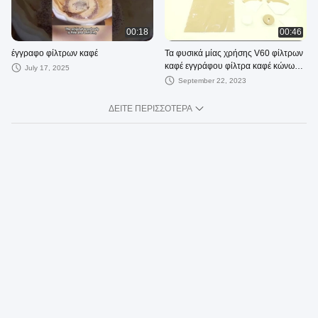
00:18
00:46
έγγραφο φίλτρων καφέ
Τα φυσικά μίας χρήσης V60 φίλτρων
καφέ εγγράφου φίλτρα καφέ κώνων
July 17, 2025
για χύνουν πέρα από Dripper
September 22, 2023
ΔΕΊΤΕ ΠΕΡΙΣΣΌΤΕΡΑ