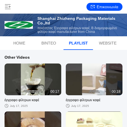
Επικοινωνία
Shanghai Zhizheng Packaging Materials
Co.,ltd
ποιότητας Έγγραφα φίλτρων καφέ, Β διαμορφωμένο
φίλτρο καφέ manufacturer from China
HOME
ΒΊΝΤΕΟ
PLAYLIST
WEBSITE
Other Videos
00:17
00:18
έγγραφο φίλτρων καφέ
έγγραφο φίλτρων καφέ
July 17, 2025
July 17, 2025